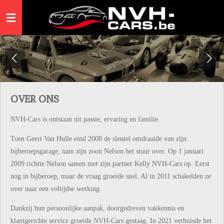
Ga
direct
naar
de
hoofdinhoud
OVER ONS
NVH-Cars is ontstaan uit passie, ervaring en familie.
Toen Geert Van Hulle eind 2008 de sleutel omdraaide van zijn
bijberoepsgarage, nam zijn zoon Nelson het stuur over. Op 1 januari
2009 richtte Nelson samen met zijn partner Kelly NVH-Cars op. Eerst
nog in bijberoep, maar de vraag groeide snel. Al in 2011 schakelden ze
over naar een voltijdse werking.
Dankzij hun persoonlijke aanpak, doorgedreven vakkennis en
klantgerichte service groeide NVH-Cars gestaag. In 2021 verhuisde het